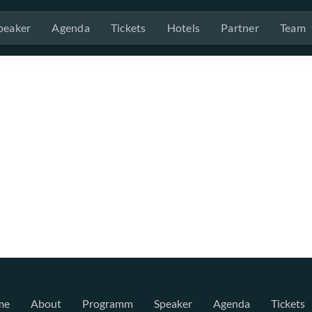
peaker
Agenda
Tickets
Hotels
Partner
Team
me
About
Programm
Speaker
Agenda
Tickets